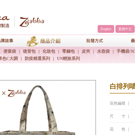
English
繁體中文
a
品牌故事
商品介紹
包包批發方
|
便當袋
|
後背包
|
化妝包
|
零錢包
|
皮夾
|
水壺袋
|
手機袋/3
單色C大調
|
防疫精選系列
|
UN輕旅系列
白排列
花色編號 ｜
尺 寸 ｜
花 色 ｜