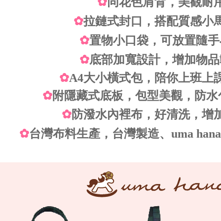
✿
同花色肩背，美觀耐
✿
拉鏈式封口，搭配質感小
✿
置物小口袋，可放置隨手
✿
底部加寬設計，增加物品
✿
A4大小橫式包，陪你上班上
✿
附隱藏式底板，包型美觀，防水
✿
防潑水內裡布，好清洗，增
✿
台灣布料生產，台灣製造、uma ha