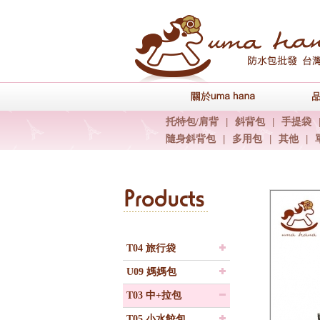
關於uma han
托特包/肩背
|
斜背包
|
手提袋
隨身斜背包
|
多用包
|
其他
|
T04 旅行袋
U09 媽媽包
T03 中+拉包
T05 小水餃包