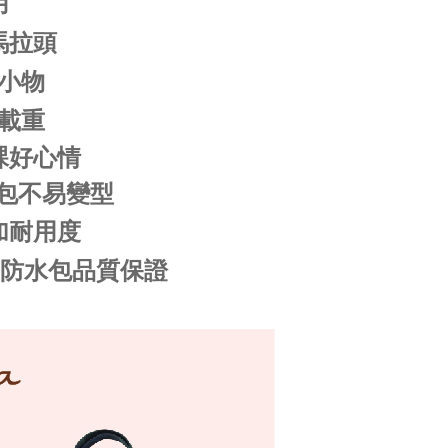
用
馬拉頭
小物
載重
課好心情
包不易變型
加耐用度
na防水包品質保證