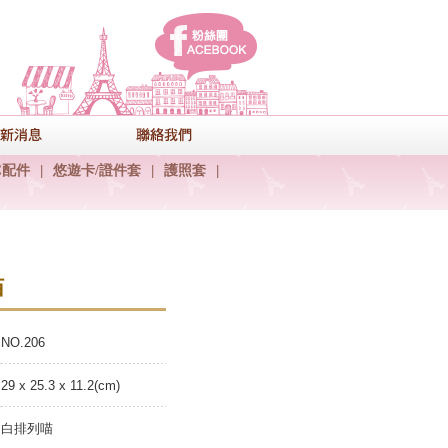
facebook
式
最新消息
聯絡我們
C配件
|
悠遊卡/證件套
|
護照套
|
喵
NO.206
29 x 25.3 x 11.2(cm)
白排列喵