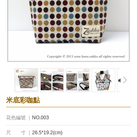
米底彩咖點
花色編號 ｜
NO.003
尺 寸 ｜
26.5*19.2(cm)