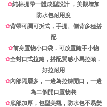
✿
純棉提帶一體成型設計 ，美觀增加
防水包耐用度
✿
背帶可調可拆式，手提、側背多種搭
配
✿
前身置物小口袋，可放置隨手小物
✿
全封口式拉鏈，搭配質感小馬拉頭，
好拉耐用
✿
內部隔層多，一邊為拉錬開口，一邊
為二個開口置物袋
✿
底部加厚，包型美觀，防水包不易變