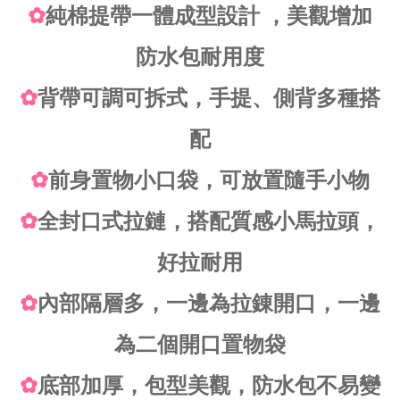
✿
純棉提帶一體成型設計 ，美觀增加
防水包耐用度
✿
背帶可調可拆式，手提、側背多種搭
配
✿
前身置物小口袋，可放置隨手小物
✿
全封口式拉鏈，搭配質感小馬拉頭，
好拉耐用
✿
內部隔層多，一邊為拉錬開口，一邊
為二個開口置物袋
✿
底部加厚，包型美觀，防水包不易變