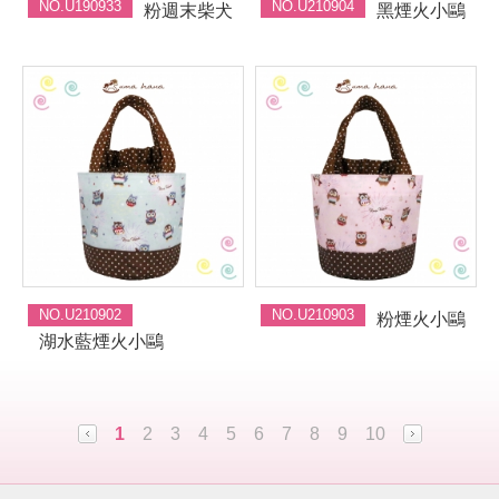
NO.U190933
NO.U210904
粉週末柴犬
黑煙火小鷗
NO.U210902
NO.U210903
粉煙火小鷗
湖水藍煙火小鷗
1
2
3
4
5
6
7
8
9
10