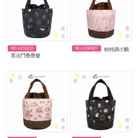
NO.U211210
NO.U190927
粉特調小鸚
黑法鬥疊疊樂