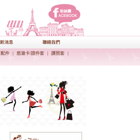
facebook
式
最新消息
聯絡我們
C配件
|
悠遊卡/證件套
|
護照套
|