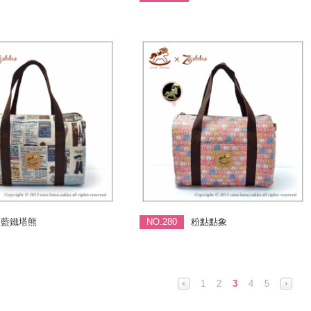
藍鐵塔熊
NO.280
粉點點象
1
2
3
4
5