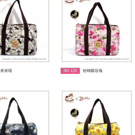
來來喵
NO.120
粉蝴蝶玫瑰