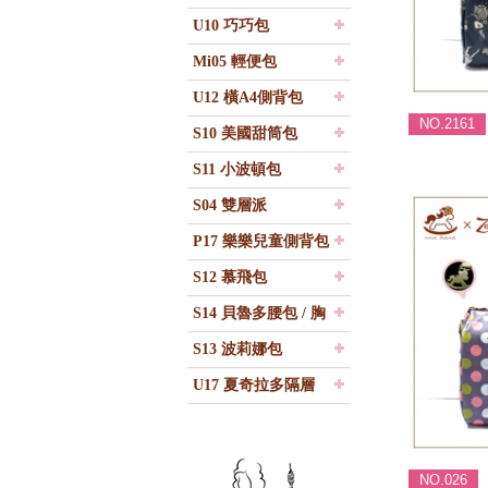
U10 巧巧包
Mi05 輕便包
U12 橫A4側背包
NO.2161
S10 美國甜筒包
S11 小波頓包
S04 雙層派
P17 樂樂兒童側背包
S12 慕飛包
S14 貝魯多腰包 / 胸
包
S13 波莉娜包
U17 夏奇拉多隔層
包
NO.026