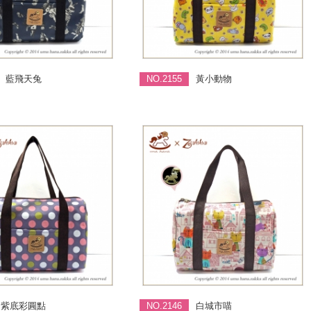
藍飛天兔
NO.2155
黃小動物
紫底彩圓點
NO.2146
白城市喵