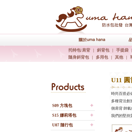
關於uma han
托特包/肩背
|
斜背包
|
手提袋
隨身斜背包
|
多用包
|
其他
|
U11 
Products
時尚百搭必
多種背法創
S09 方塊包
側肩背 帥氣
S15 娜莉塔包
我們的堅持
U07 隨行包