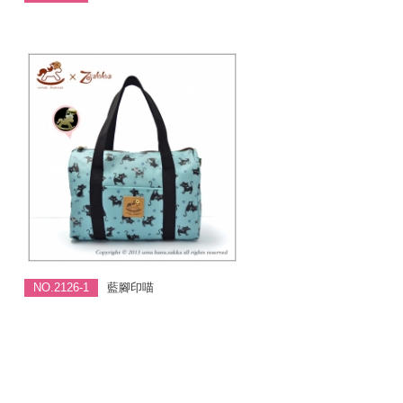
NO.2126-1
藍腳印喵