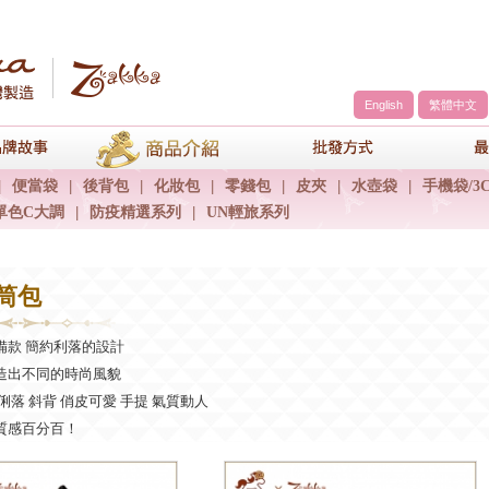
English
繁體中文
a
品牌故事
商品介紹
包包批發方
|
便當袋
|
後背包
|
化妝包
|
零錢包
|
皮夾
|
水壺袋
|
手機袋/3
單色C大調
|
防疫精選系列
|
UN輕旅系列
圓筒包
備款 簡約利落的設計
造出不同的時尚風貌
俐落 斜背 俏皮可愛 手提 氣質動人
質感百分百！