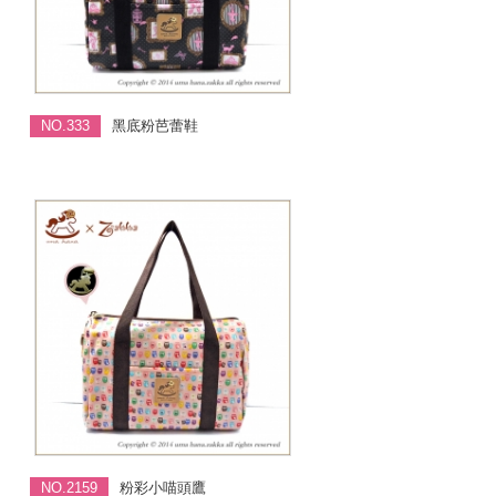
NO.333
黑底粉芭蕾鞋
NO.2159
粉彩小喵頭鷹