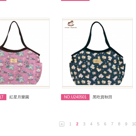
17
紅星月樂園
NO.U240501
黑吃貨秋田
1
2
3
4
5
6
7
8
9
1