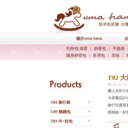
關於uma han
托特包/肩背
|
斜背包
|
手提袋
隨身斜背包
|
多用包
|
其他
|
T02 
Products
繼上次的小
大容量設計
T04 旅行袋
旅行出遊背
U09 媽媽包
跟姐妹一起
T03 中+拉包