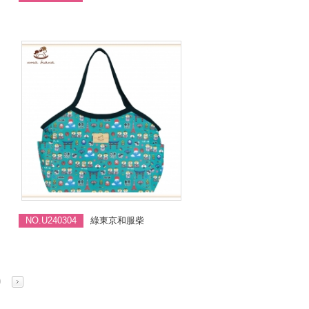
NO.U240304
綠東京和服柴
0