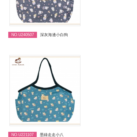
NO.U240507
深灰海邊小白狗
NO.U221107
墨綠走走小八