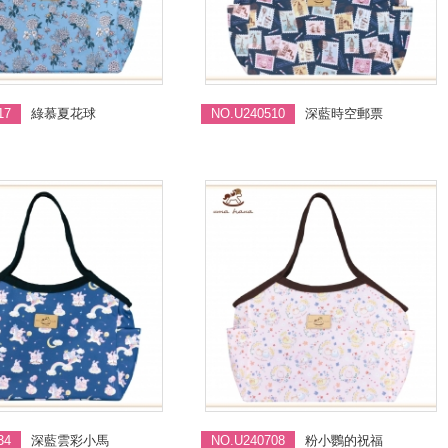
17
綠慕夏花球
NO.U240510
深藍時空郵票
34
深藍雲彩小馬
NO.U240708
粉小鸚的祝福