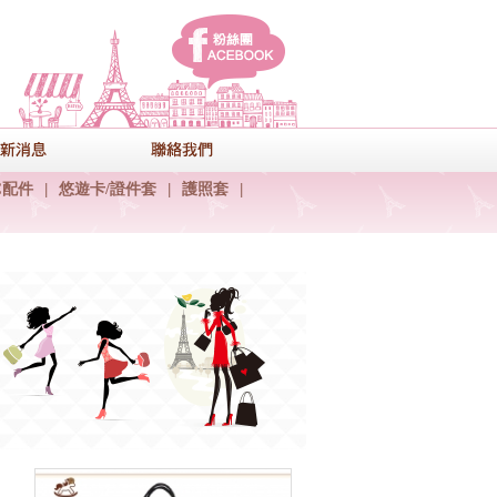
facebook
式
最新消息
聯絡我們
C配件
|
悠遊卡/證件套
|
護照套
|