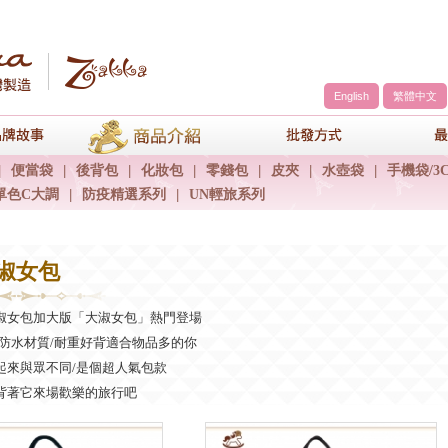
English
繁體中文
a
品牌故事
商品介紹
包包批發方
|
便當袋
|
後背包
|
化妝包
|
零錢包
|
皮夾
|
水壺袋
|
手機袋/3
單色C大調
|
防疫精選系列
|
UN輕旅系列
大淑女包
淑女包加大版「大淑女包」熱門登場
/防水材質/耐重好背適合物品多的你
起來與眾不同/是個超人氣包款
背著它來場歡樂的旅行吧