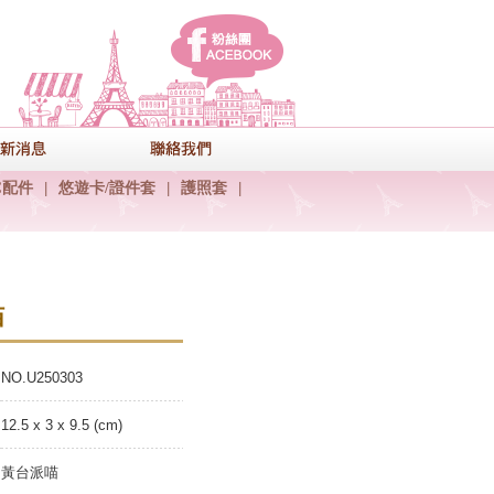
facebook
式
最新消息
聯絡我們
C配件
|
悠遊卡/證件套
|
護照套
|
喵
NO.U250303
12.5 x 3 x 9.5 (cm)
黃台派喵