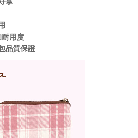
好拿
用
加耐用度
包品質保證