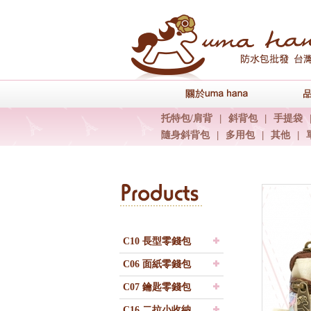
關於uma han
托特包/肩背
|
斜背包
|
手提袋
隨身斜背包
|
多用包
|
其他
|
C10 長型零錢包
C06 面紙零錢包
C07 鑰匙零錢包
C16 二拉小收納