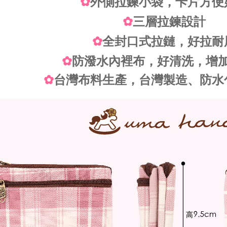
✿
外側拉鍊小袋，卡片方便
✿
三層拉鍊設計
✿
全封口式拉鏈，好拉耐
✿
防潑水內裡布，好清洗，增
✿
台灣布料生產，台灣製造、防水