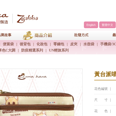
English
繁體中文
a
品牌故事
商品介紹
包包批發方
|
便當袋
|
後背包
|
化妝包
|
零錢包
|
皮夾
|
水壺袋
|
手機袋/3
單色C大調
|
防疫精選系列
|
UN輕旅系列
黃台派
花色編號 ｜
尺 寸 ｜
花 色 ｜