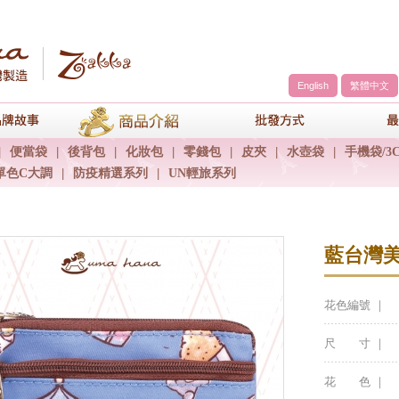
English
繁體中文
a
品牌故事
商品介紹
包包批發方
|
便當袋
|
後背包
|
化妝包
|
零錢包
|
皮夾
|
水壺袋
|
手機袋/3
單色C大調
|
防疫精選系列
|
UN輕旅系列
藍台灣
花色編號 ｜
尺 寸 ｜
花 色 ｜