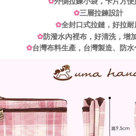
✿
外側拉鍊小袋，卡片方便
✿
三層拉鍊設計
✿
全封口式拉鏈，好拉耐
✿
防潑水內裡布，好清洗，增
✿
台灣布料生產，台灣製造、防水