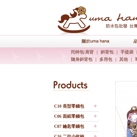
關於uma han
托特包/肩背
|
斜背包
|
手提袋
隨身斜背包
|
多用包
|
其他
|
C10 長型零錢包
C06 面紙零錢包
C07 鑰匙零錢包
C16 二拉小收納