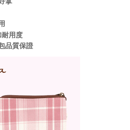
好拿
用
加耐用度
包品質保證