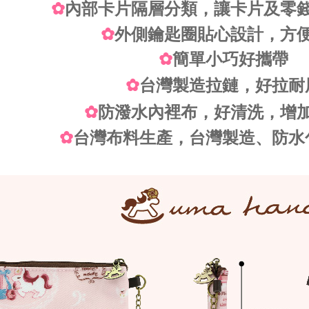
✿
內部卡片隔層分類，讓卡片及零
✿
外側鑰匙圈貼心設計，方
✿
簡單小巧好攜帶
✿
台灣製造拉鏈，好拉耐
✿
防潑水內裡布，好清洗，增
✿
台灣布料生產，台灣製造、防水