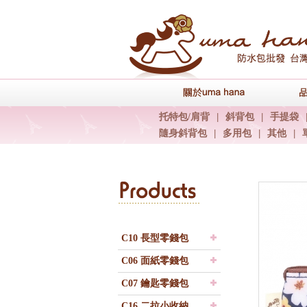
關於uma han
托特包/肩背
|
斜背包
|
手提袋
隨身斜背包
|
多用包
|
其他
|
C10 長型零錢包
C06 面紙零錢包
C07 鑰匙零錢包
C16 二拉小收納