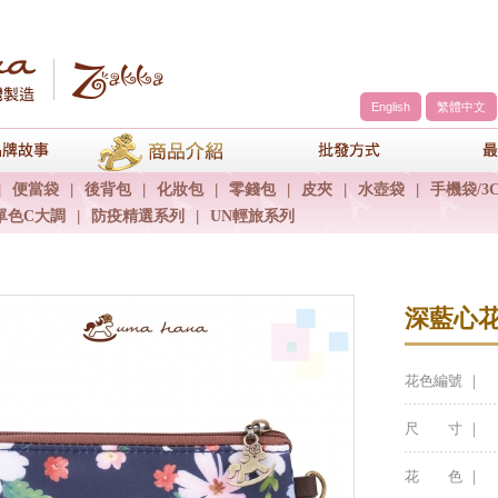
English
繁體中文
a
品牌故事
商品介紹
包包批發方
|
便當袋
|
後背包
|
化妝包
|
零錢包
|
皮夾
|
水壺袋
|
手機袋/3
單色C大調
|
防疫精選系列
|
UN輕旅系列
深藍心
花色編號 ｜
尺 寸 ｜
花 色 ｜