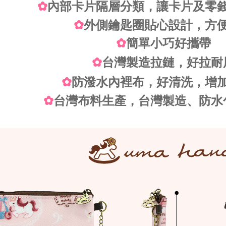
✿
內部卡片隔層分類，讓卡片及零
✿
外側鑰匙圈貼心設計，方
✿
簡單小巧好攜帶
✿
台灣製造拉鏈，好拉耐
✿
防潑水內裡布，好清洗，增
✿
台灣布料生產，台灣製造、防水