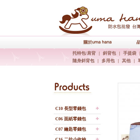
關於uma han
托特包/肩背
|
斜背包
|
手提袋
隨身斜背包
|
多用包
|
其他
|
C10 長型零錢包
C06 面紙零錢包
C07 鑰匙零錢包
C16 二拉小收納