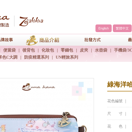
English
繁體中文
a
品牌故事
商品介紹
包包批發方
|
便當袋
|
後背包
|
化妝包
|
零錢包
|
皮夾
|
水壺袋
|
手機袋/3
單色C大調
|
防疫精選系列
|
UN輕旅系列
綠海洋
花色編號 ｜
尺 寸 ｜
花 色 ｜