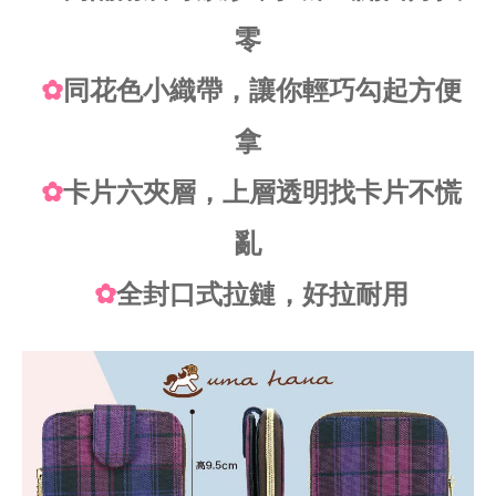
零
✿
同花色小織帶，讓你輕巧勾起方便
拿
✿
卡片六夾層，上層
透明找卡片不慌
亂
✿
全封口式拉鏈，好拉耐用