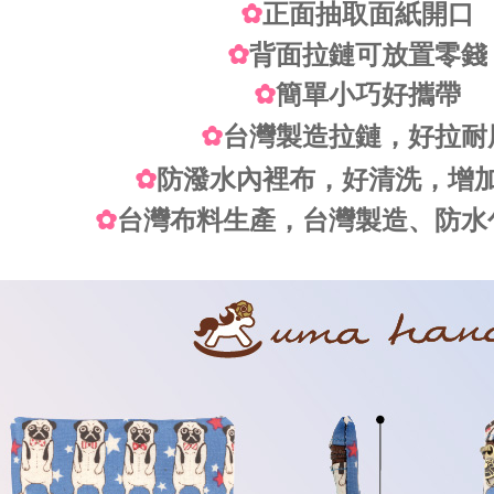
✿
正面抽取面紙開口
✿
背面拉鏈可放置零錢
✿
簡單小巧好攜帶
✿
台灣製造拉鏈，好拉耐
✿
防潑水內裡布，好清洗，增
✿
台灣布料生產，台灣製造、防水