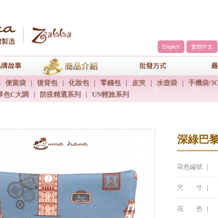
English
繁體中文
a
品牌故事
商品介紹
包包批發方
|
便當袋
|
後背包
|
化妝包
|
零錢包
|
皮夾
|
水壺袋
|
手機袋/3
單色C大調
|
防疫精選系列
|
UN輕旅系列
深綠巴
花色編號 ｜
尺 寸 ｜
花 色 ｜