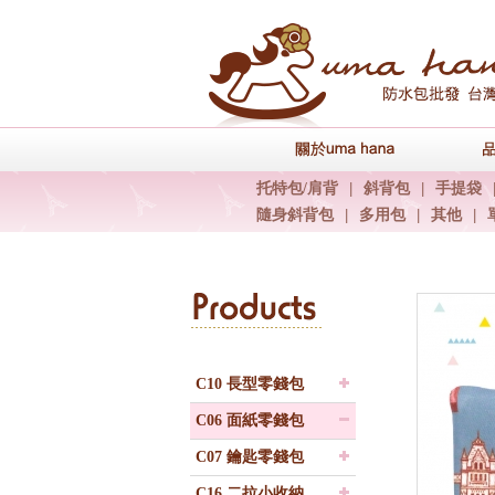
關於uma han
托特包/肩背
|
斜背包
|
手提袋
隨身斜背包
|
多用包
|
其他
|
C10 長型零錢包
C06 面紙零錢包
C07 鑰匙零錢包
C16 二拉小收納