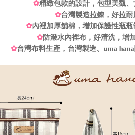
✿
精緻包款的設計，包型美觀、
✿
台灣製造拉錬，好拉耐
✿
內裡加厚舖棉，增加保護性瓶瓶
✿
防潑水內裡布，好清洗，增
✿
台灣布料生產，台灣製造、uma han