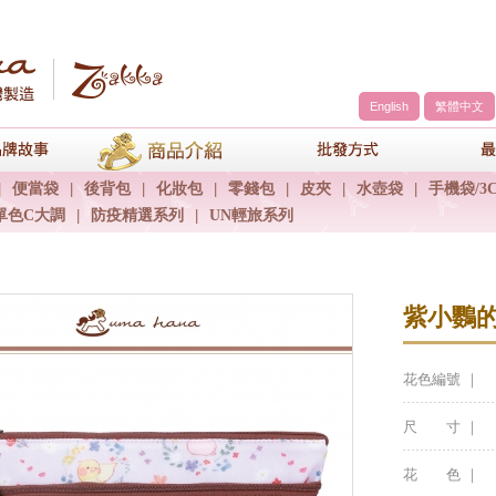
English
繁體中文
a
品牌故事
商品介紹
包包批發方
|
便當袋
|
後背包
|
化妝包
|
零錢包
|
皮夾
|
水壺袋
|
手機袋/3
單色C大調
|
防疫精選系列
|
UN輕旅系列
紫小鸚
花色編號 ｜
尺 寸 ｜
花 色 ｜