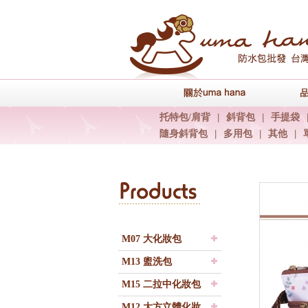
關於uma han
托特包/肩背
|
斜背包
|
手提袋
隨身斜背包
|
多用包
|
其他
|
M07 大化妝包
M13 盥洗包
M15 二拉中化妝包
M12 大方立體化妝