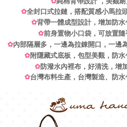
✿
純棉背帶設計 ，美觀耐
✿
全封口式拉鏈，搭配質感小馬拉
✿
背帶一體成型設計，增加防水
✿
前身置物小口袋，可放置隨
✿
內部隔層多，一邊為拉錬開口，一邊
✿
附隱藏式底板，包型美觀，防水
✿
防潑水內裡布，好清洗，增
✿
台灣布料生產，台灣製造、防水