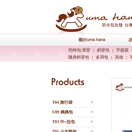
關於uma han
托特包/肩背
|
斜背包
|
手提袋
隨身斜背包
|
多用包
|
其他
|
T04 旅行袋
U09 媽媽包
T03 中+拉包
T05 小水餃包