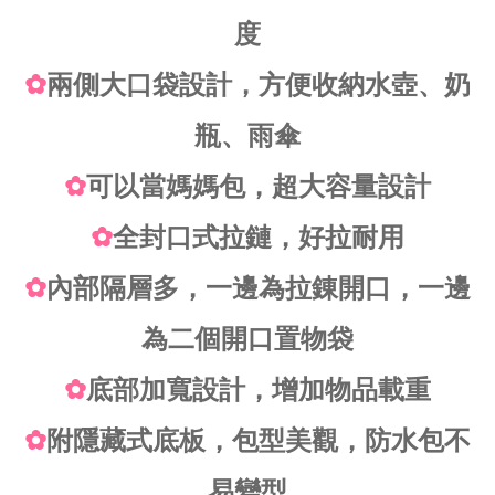
度
✿
兩側大口袋設計，方便收納水壺、奶
瓶、雨傘
✿
可以當媽媽包，超大容量設計
✿
全封口式拉鏈，好拉耐用
✿
內部隔層多，一邊為拉錬開口，一邊
為二個開口置物袋
✿
底部加寬設計，增加物品載重
✿
附隱藏式底板，包型美觀，防水包不
易變型