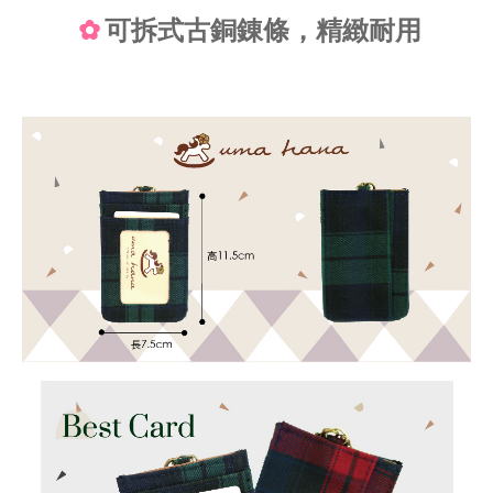
✿
可拆式古銅錬條，精緻耐用