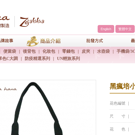
English
繁體中文
a
品牌故事
商品介紹
包包批發方
|
便當袋
|
後背包
|
化妝包
|
零錢包
|
皮夾
|
水壺袋
|
手機袋/3
單色C大調
|
防疫精選系列
|
UN輕旅系列
黑瘋培
花色編號 ｜
尺 寸 ｜
花 色 ｜