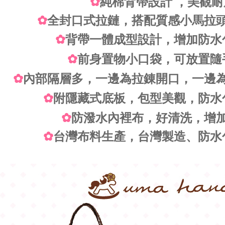
✿
純棉背帶設計 ，美觀耐
✿
全封口式拉鏈，搭配質感小馬拉
✿
背帶一體成型設計，增加防水
✿
前身置物小口袋，可放置隨
✿
內部隔層多，一邊為拉錬開口，一邊
✿
附隱藏式底板，包型美觀，防水
✿
防潑水內裡布，好清洗，增
✿
台灣布料生產，台灣製造、防水