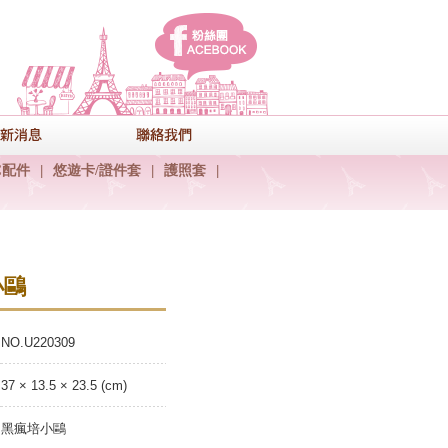
facebook
式
最新消息
聯絡我們
C配件
|
悠遊卡/證件套
|
護照套
|
小鷗
NO.U220309
37 × 13.5 × 23.5 (cm)
黑瘋培小鷗