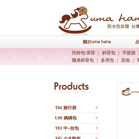
關於uma han
托特包/肩背
|
斜背包
|
手提袋
隨身斜背包
|
多用包
|
其他
|
T04 旅行袋
U09 媽媽包
T03 中+拉包
T05 小水餃包