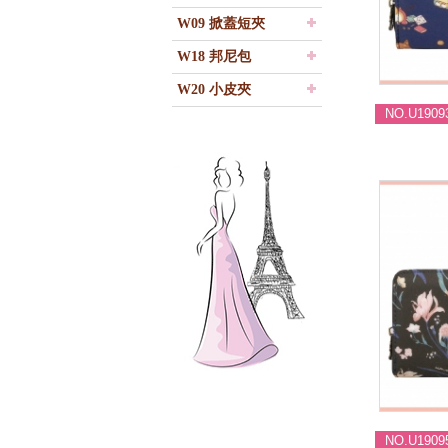
夾
W09 掀蓋短夾
W18 邦尼包
W20 小皮夾
NO.U1909
NO.U1909