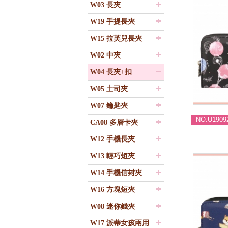
W03 長夾
W19 手提長夾
W15 拉芙兒長夾
W02 中夾
W04 長夾+扣
W05 土司夾
W07 鑰匙夾
NO.U1909
CA08 多層卡夾
W12 手機長夾
W13 輕巧短夾
W14 手機信封夾
W16 方塊短夾
W08 迷你錢夾
W17 派蒂女孩兩用