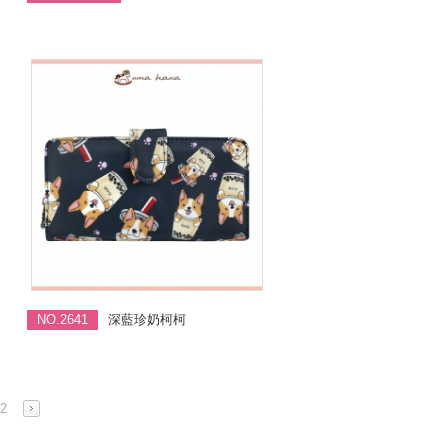
NO.2641
深藍珍奶柯柯
2