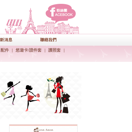
facebook
式
最新消息
聯絡我們
C配件
|
悠遊卡/證件套
|
護照套
|