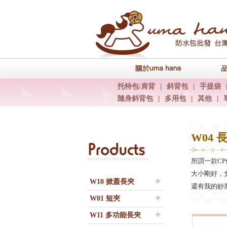
關於uma han
托特包/肩背
|
斜背包
|
手提袋
隨身斜背包
|
多用包
|
其他
|
W04 
Products
所謂一款C
大小剛好，
W10 掀蓋長夾
還有我的鈔票
W01 短夾
W11 多功能長夾