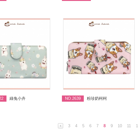
22
綠兔小卉
NO.2639
粉珍奶柯柯
3
4
5
6
7
8
9
10
11
1