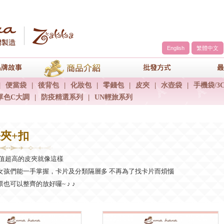
English
繁體中文
a
品牌故事
商品介紹
包包批發方
|
便當袋
|
後背包
|
化妝包
|
零錢包
|
皮夾
|
水壺袋
|
手機袋/3
單色C大調
|
防疫精選系列
|
UN輕旅系列
長夾+扣
P值超高的皮夾就像這樣
女孩們能一手掌握，卡片及分類隔層多 不再為了找卡片而煩惱
也可以整齊的放好囉~ ♪ ♪