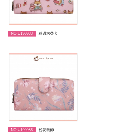
NO.U190933
粉週末柴犬
NO.U190956
粉花藝師