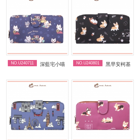
NO.U240711
NO.U240801
深藍宅小喵
黑早安柯基