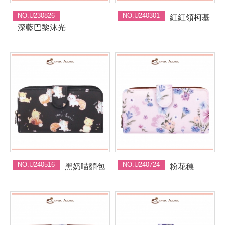
NO.U230826
NO.U240301
紅紅領柯基
深藍巴黎沐光
NO.U240516
NO.U240724
黑奶喵麵包
粉花穗