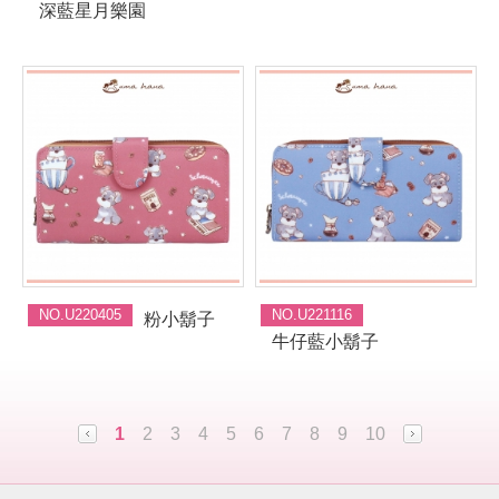
深藍星月樂園
NO.U220405
NO.U221116
粉小鬍子
牛仔藍小鬍子
1
2
3
4
5
6
7
8
9
10