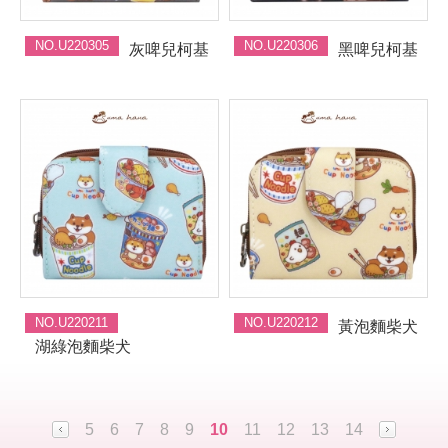
NO.U220305
NO.U220306
灰啤兒柯基
黑啤兒柯基
NO.U220211
NO.U220212
黃泡麵柴犬
湖綠泡麵柴犬
5
6
7
8
9
10
11
12
13
14