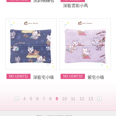
黑奶喵麵包
深藍雲彩小馬
NO.U240711
NO.U240710
深藍宅小喵
紫宅小喵
4
5
6
7
8
9
10
11
12
13