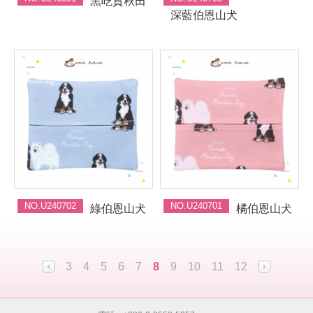
黑吃貨秋田
深藍伯恩山犬
NO.U240702
NO.U240701
綠伯恩山犬
橘伯恩山犬
3
4
5
6
7
8
9
10
11
12