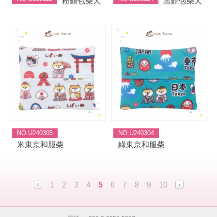
粉麵包柴犬
黑麵包柴犬
NO.U240305
NO.U240304
米東京和服柴
綠東京和服柴
1
2
3
4
5
6
7
8
9
10