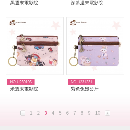
黑週末電影院
深藍週末電影院
NO.U250105
NO.U231231
米週末電影院
紫兔兔幾公斤
1
2
3
4
5
6
7
8
9
10