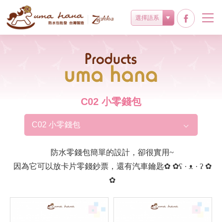
選擇語系
Products
C02 小零錢包
C02 小零錢包
防水零錢包簡單的設計，卻很實用~
因為它可以放卡片零錢鈔票，還有汽車鑰匙✿ ✿ʕ · ᴥ · ʔ ✿
✿