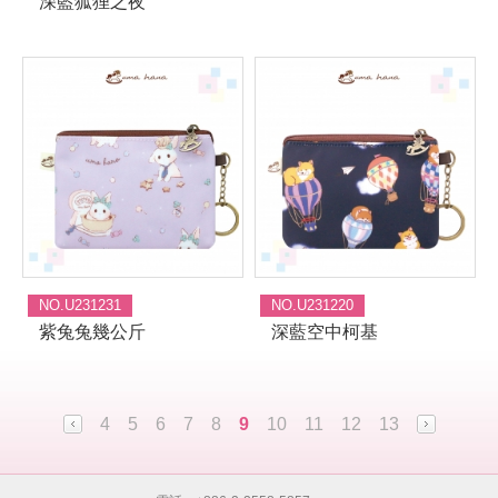
深藍狐狸之夜
NO.U231231
NO.U231220
紫兔兔幾公斤
深藍空中柯基
4
5
6
7
8
9
10
11
12
13