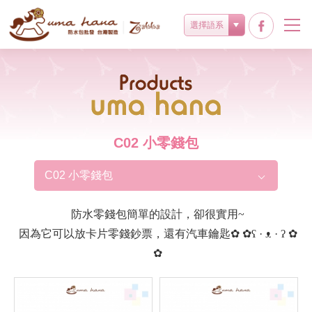
選擇語系
Products
C02 小零錢包
C02 小零錢包
防水零錢包簡單的設計，卻很實用~
因為它可以放卡片零錢鈔票，還有汽車鑰匙✿ ✿ʕ · ᴥ · ʔ ✿
✿