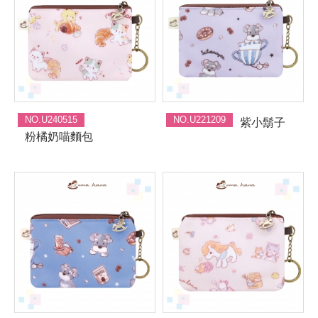
NO.U240515
NO.U221209
紫小鬍子
粉橘奶喵麵包