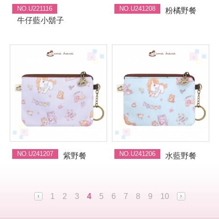
NO.U221116
NO.U241208
粉橘野餐
牛仔藍小鬍子
NO.U241207
NO.U241206
紫野餐
水藍野餐
1
2
3
4
5
6
7
8
9
10