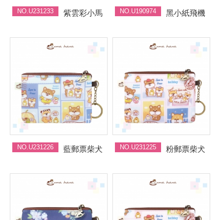
NO.U231233
NO.U190974
紫雲彩小馬
黑小紙飛機
NO.U231226
NO.U231225
藍郵票柴犬
粉郵票柴犬