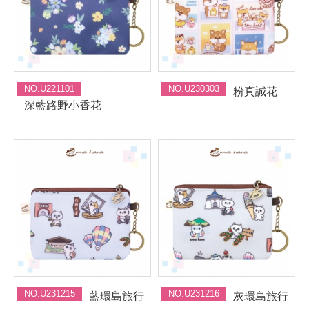
NO.U221101
NO.U230303
粉真誠花
深藍路野小香花
NO.U231215
NO.U231216
藍環島旅行
灰環島旅行