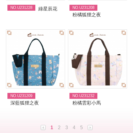
NO.U231228
NO.U231208
綠星辰花
粉橘狐狸之夜
NO.U231209
NO.U231232
深藍狐狸之夜
粉橘雲彩小馬
1
2
3
4
5