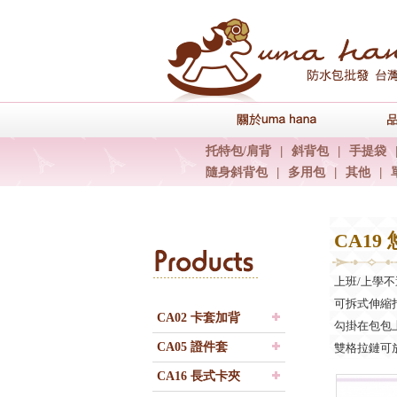
關於uma han
托特包/肩背
|
斜背包
|
手提袋
隨身斜背包
|
多用包
|
其他
|
CA19
Products
上班/上學
可拆式伸縮
CA02 卡套加背
勾掛在包包
CA05 證件套
雙格拉鏈可
上車不必翻
CA16 長式卡夾
也可勾掛鑰