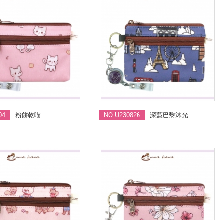
04
粉餅乾喵
NO.U230826
深藍巴黎沐光