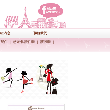
facebook
式
最新消息
聯絡我們
C配件
|
悠遊卡/證件套
|
護照套
|