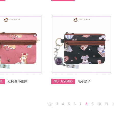
11
紅柯基小畫家
NO.U220406
黑小鬍子
3
4
5
6
7
8
9
10
11
1