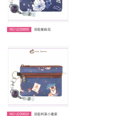
NO.U230808
深藍粲銀花
NO.U230810
深藍柯基小畫家