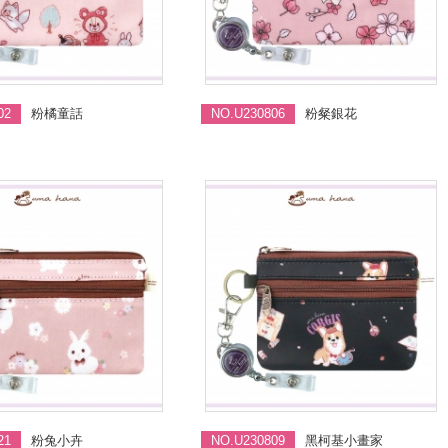
02
粉橘童話
NO.U230806
粉粲銀花
21
粉兔小卉
NO.U230809
黑柯基小畫家