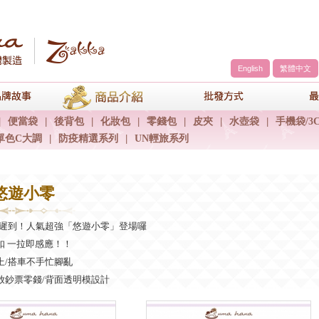
English
繁體中文
a
品牌故事
商品介紹
包包批發方
|
便當袋
|
後背包
|
化妝包
|
零錢包
|
皮夾
|
水壺袋
|
手機袋/3
單色C大調
|
防疫精選系列
|
UN輕旅系列
 悠遊小零
不遲到！人氣超強「悠遊小零」登場囉
扣 一拉即感應！！
上/搭車不手忙腳亂
放鈔票零錢/背面透明模設計
包包找一拉即感應
匙方便好拿取唷