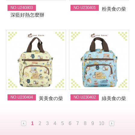
NO.U240803
NO.U230401
粉美食の柴
深藍好熱怎麼辦
NO.U230404
NO.U230402
黃美食の柴
綠美食の柴
1
2
3
4
5
6
7
8
9
10