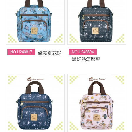
NO.U240817
NO.U240804
綠慕夏花球
黑好熱怎麼辦