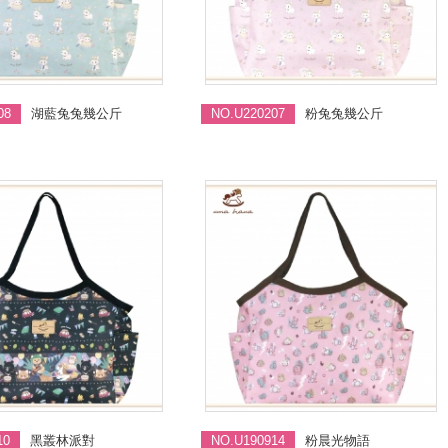
08
湖藍兔兔幾公斤
NO.U220207
粉兔兔幾公斤
10
黑叢林派對
NO.U190914
粉晨光物語