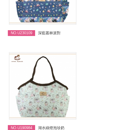
NO.U230109
深藍叢林派對
NO.U190984
湖水綠燈泡珍奶