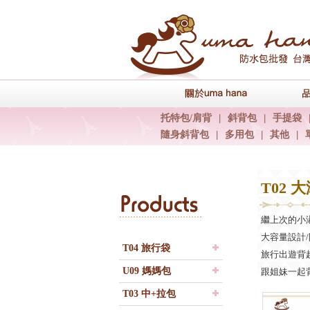
關於uma han
托特包/肩背
|
斜背包
|
手提袋
隨身斜背包
|
多用包
|
其他
|
T02 
Products
繼上次的小
大容量設計
T04 旅行袋
旅行出遊背
U09 媽媽包
跟姐妹一起
T03 中+拉包