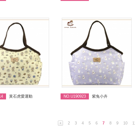
14
黃石虎愛運動
NO.U190923
紫兔小卉
2
3
4
5
6
7
8
9
10
1