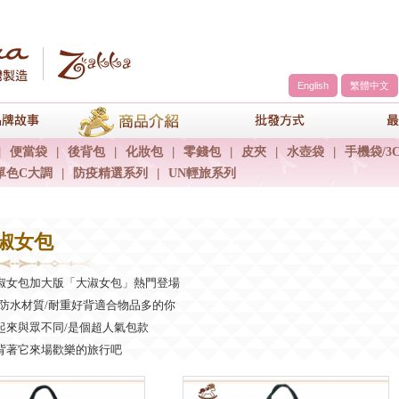
English
繁體中文
a
品牌故事
商品介紹
包包批發方
|
便當袋
|
後背包
|
化妝包
|
零錢包
|
皮夾
|
水壺袋
|
手機袋/3
單色C大調
|
防疫精選系列
|
UN輕旅系列
大淑女包
淑女包加大版「大淑女包」熱門登場
/防水材質/耐重好背適合物品多的你
起來與眾不同/是個超人氣包款
背著它來場歡樂的旅行吧