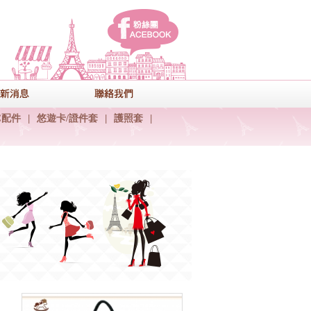
facebook
式
最新消息
聯絡我們
C配件
|
悠遊卡/證件套
|
護照套
|