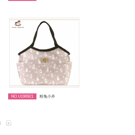
NO.U190921
粉兔小卉
1