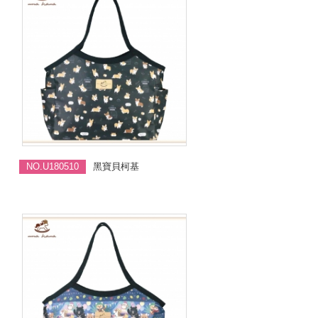
NO.U180510
黑寶貝柯基