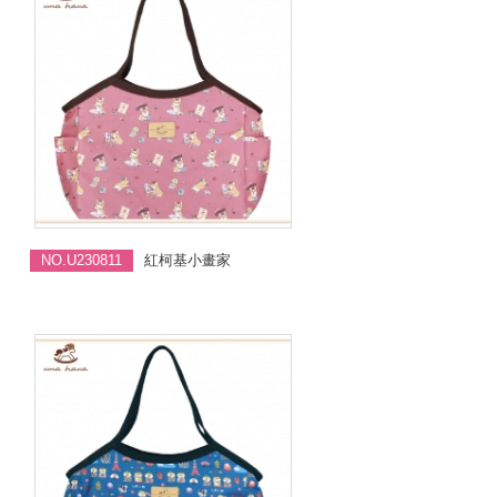
NO.U230811
紅柯基小畫家