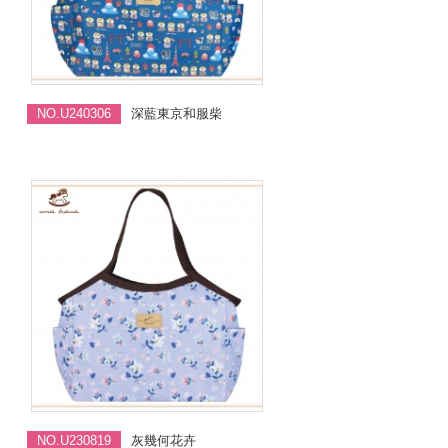
NO.U240306
深藍東京和服柴
NO.U230819
灰幾何花卉