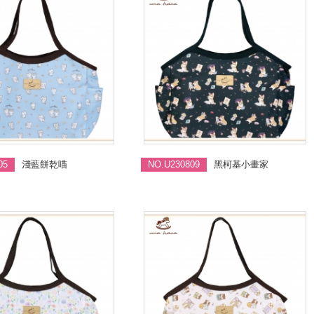
05
淺藍餅乾喵
NO.U230809
黑柯基小畫家