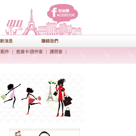
facebook
式
最新消息
聯絡我們
C配件
|
悠遊卡/證件套
|
護照套
|