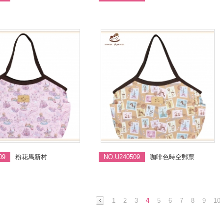
09
粉花馬新村
NO.U240509
咖啡色時空郵票
1
2
3
4
5
6
7
8
9
1