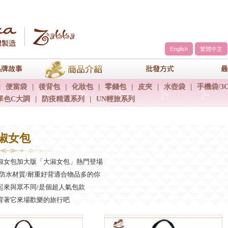
English
繁體中文
a
品牌故事
商品介紹
包包批發方
|
便當袋
|
後背包
|
化妝包
|
零錢包
|
皮夾
|
水壺袋
|
手機袋/3
單色C大調
|
防疫精選系列
|
UN輕旅系列
大淑女包
淑女包加大版「大淑女包」熱門登場
/防水材質/耐重好背適合物品多的你
起來與眾不同/是個超人氣包款
背著它來場歡樂的旅行吧