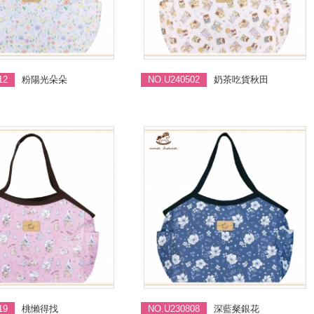
12
粉陽光朵朵
NO.U240502
奶茶吃貨秋田
19
桃懶得找
NO.U230808
深藍粲銀花