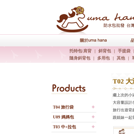
關於uma han
托特包/肩背
|
斜背包
|
手提袋
隨身斜背包
|
多用包
|
其他
|
T02 
Products
繼上次的小
大容量設計
T04 旅行袋
旅行出遊背
U09 媽媽包
跟姐妹一起
T03 中+拉包