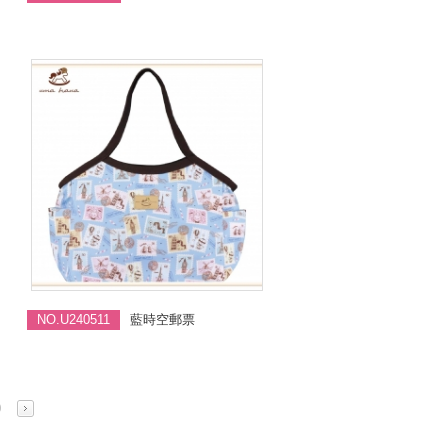
NO.U240511
藍時空郵票
0