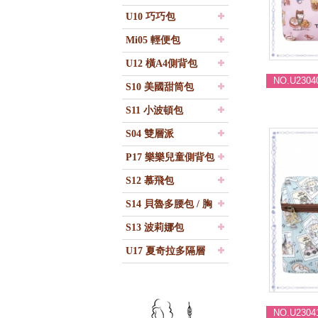
U10 巧巧包
Mi05 輕便包
U12 橫A4側背包
NO.U2304
S10 美國甜筒包
S11 小波頓包
S04 雙層派
P17 樂樂兒童側背包
S12 慕飛包
S14 貝魯多腰包 / 胸
包
S13 波莉娜包
U17 夏奇拉多隔層
包
NO.U2304