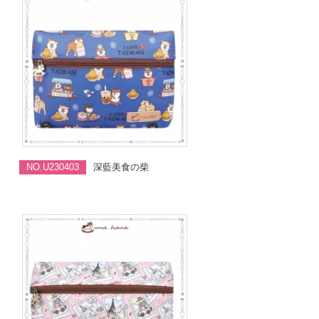
NO.U230403
深藍美食の柴