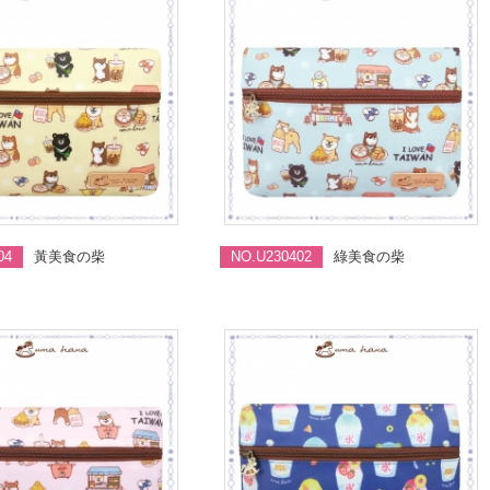
04
黃美食の柴
NO.U230402
綠美食の柴