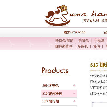
關於uma han
托特包/肩背
|
斜背包
|
手提袋
隨身斜背包
|
多用包
|
其他
|
S15 
Products
包包物品總
四條拉鍊設
S09 方塊包
背面透明層
S15 娜莉塔包
斜背外出好
U07 隨行包