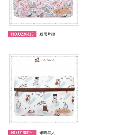
NO.U230415
粉照片牆
NO.U190920
米喵星人