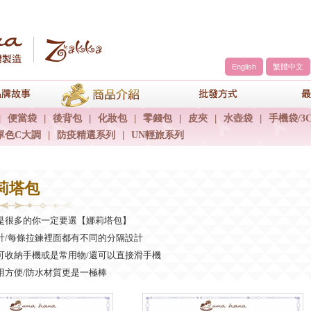
English
繁體中文
a
品牌故事
商品介紹
包包批發方
|
便當袋
|
後背包
|
化妝包
|
零錢包
|
皮夾
|
水壺袋
|
手機袋/3
單色C大調
|
防疫精選系列
|
UN輕旅系列
娜莉塔包
是很多的你一定要選【娜莉塔包】
計/每條拉鍊裡面都有不同的分隔設計
可收納手機或是常用物/還可以直接滑手機
用方便/防水材質更是一極棒