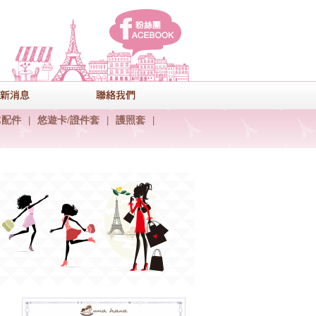
facebook
式
最新消息
聯絡我們
C配件
|
悠遊卡/證件套
|
護照套
|