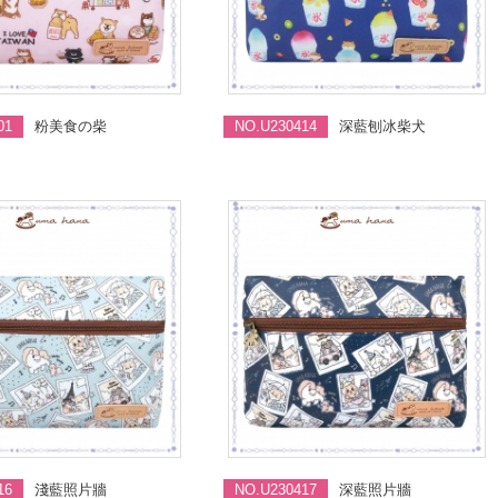
01
粉美食の柴
NO.U230414
深藍刨冰柴犬
16
淺藍照片牆
NO.U230417
深藍照片牆