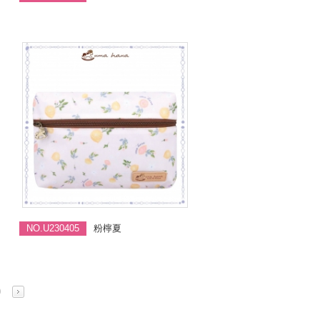
NO.U230405
粉檸夏
0