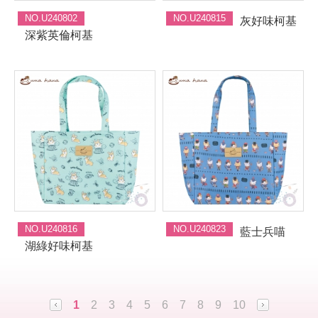
NO.U240802
NO.U240815
灰好味柯基
深紫英倫柯基
NO.U240816
NO.U240823
藍士兵喵
湖綠好味柯基
1
2
3
4
5
6
7
8
9
10