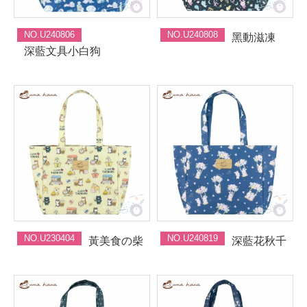
NO.U240806
NO.U240808
黑動滋凍
深藍文具小白狗
NO.U230404
NO.U240819
黃美食の柴
深藍花秋千