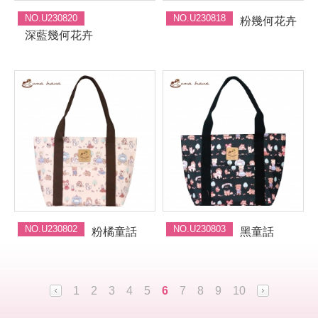
NO.U230820
NO.U230818
粉幾何花卉
深藍幾何花卉
NO.U230802
NO.U230803
粉橘童話
黑童話
1
2
3
4
5
6
7
8
9
10