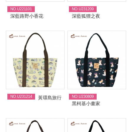
NO.U221101
NO.U231209
深藍路野小香花
深藍狐狸之夜
NO.U231214
NO.U230809
黃環島旅行
黑柯基小畫家