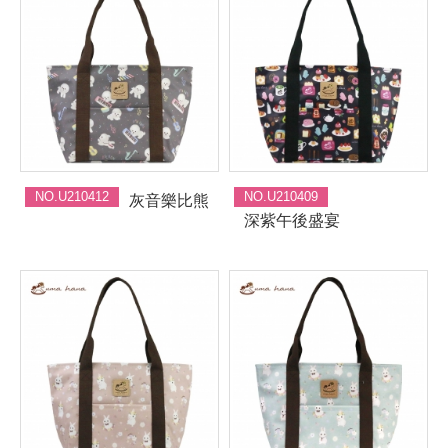
NO.U210412
NO.U210409
灰音樂比熊
深紫午後盛宴