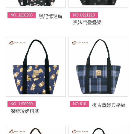
NO.U220206
NO.U211210
黑記憶迷航
黑法鬥疊疊樂
NO.U190990
NO.610
復古藍經典格紋
深藍珍奶柯基