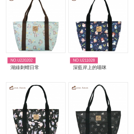
NO.U220202
NO.U211028
湖綠刺蝟日常
深藍岸上的喵咪