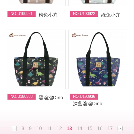
NO.U190921
NO.U190922
粉兔小卉
綠兔小卉
NO.U190938
NO.U190936
黑溜溜Dino
深藍溜溜Dino
8
9
10
11
12
13
14
15
16
17