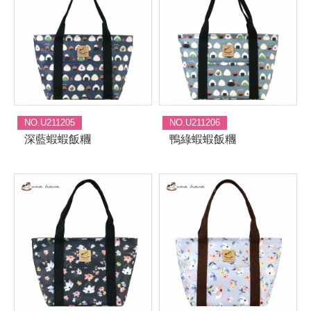
NO.U211205
NO.U211206
深藍蝦蝦飯糰
鴨綠蝦蝦飯糰