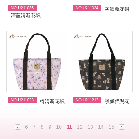
NO.U211025
NO.U211024
灰清新花飄
深藍清新花飄
NO.U211023
NO.U211213
粉清新花飄
黑狐狸與花
6
7
8
9
10
11
12
13
14
15