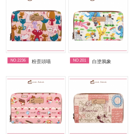
NO.2236
NO.201
粉歪頭喵
白塗鴉象