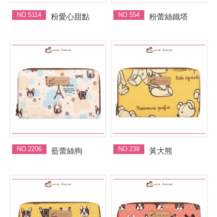
NO.5114
NO.554
粉愛心甜點
粉蕾絲鐵塔
NO.2206
NO.239
藍蕾絲狗
黃大熊