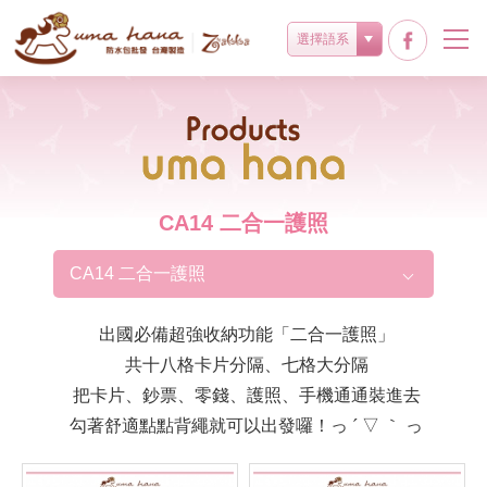
選擇語系
Products
CA14 二合一護照
CA14 二合一護照
出國必備超強收納功能「二合一護照」
共十八格卡片分隔、七格大分隔
把卡片、鈔票、零錢、護照、手機通通裝進去
勾著舒適點點背繩就可以出發囉！っ ´ ▽ ｀ っ