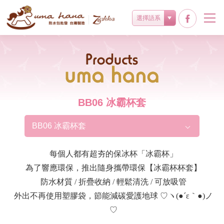
選擇語系
Products
BB06 冰霸杯套
BB06 冰霸杯套
每個人都有超夯的保冰杯「冰霸杯」
為了響應環保，推出隨身攜帶環保【冰霸杯杯套】
防水材質 / 折疊收納 / 輕鬆清洗 / 可放吸管
外出不再使用塑膠袋，節能減碳愛護地球 ♡ヽ(●´ε｀●)ノ
♡