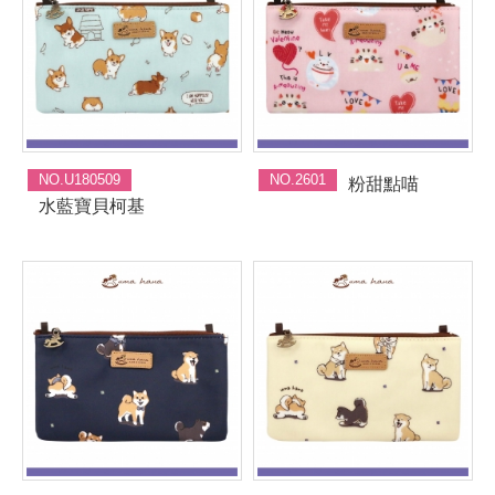
NO.U180509
NO.2601
粉甜點喵
水藍寶貝柯基