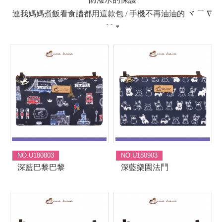
連我媽媽煮飯看食譜都用這款包 / 手機不再油油的 ヾ ⌒ ∇
⌒ *
NO.U180803
NO.U180903
深藍巴黎巴黎
深藍樂園法鬥