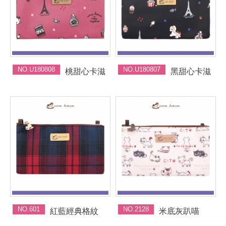
NO.U180808
NO.U180807
桃甜心卡滋
黑甜心卡滋
NO.601
NO.2128
紅藍經典格紋
米底灰趴喵