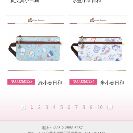
黃文具小白狗
水藍小春日和
NO.U250122
NO.U250124
綠小春日和
米小春日和
1
2
3
4
5
6
7
8
9
10
電話：+886-2-2558-5857