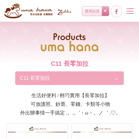
選擇語系
Products
C11 長零加拉
C11 長零加拉
生活好便利 / 輕巧實用【長零加拉】
可放護照、鈔票、零錢、卡類等小物
外出辦事情一手搞定 .。.。´・ω・。ノ゛ .♡。