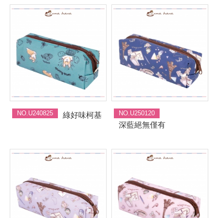
NO.U240825
NO.U250120
綠好味柯基
深藍絕無僅有