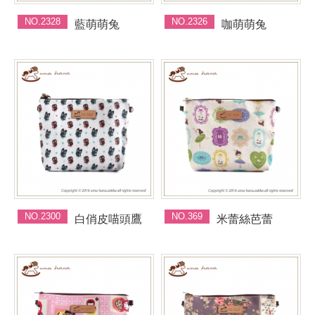
NO.2328
NO.2326
藍萌萌兔
咖萌萌兔
NO.2300
NO.369
白俏皮喵頭鷹
米蕾絲芭蕾