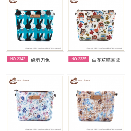
NO.2342
NO.2335
綠剪刀兔
白花草喵頭鷹