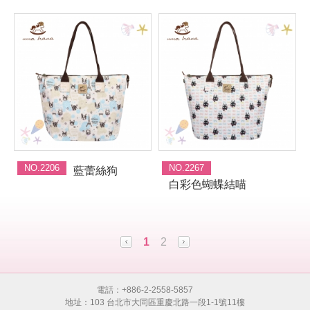
NO.2206
NO.2267
藍蕾絲狗
白彩色蝴蝶結喵
1
2
電話：+886-2-2558-5857
地址：103 台北市大同區重慶北路一段1-1號11樓