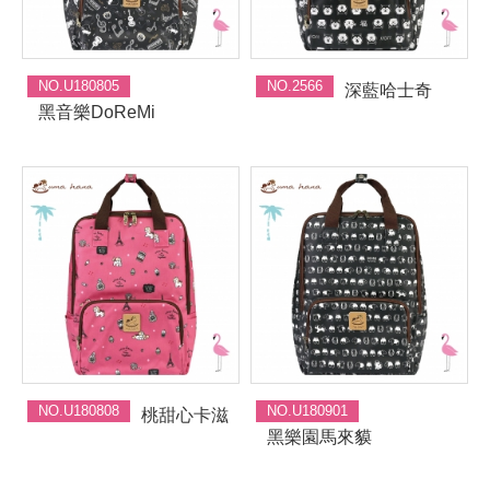
NO.U180805
NO.2566
深藍哈士奇
黑音樂DoReMi
NO.U180808
NO.U180901
桃甜心卡滋
黑樂園馬來貘