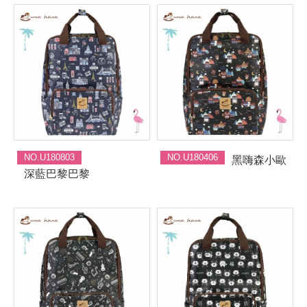
NO.U180803
NO.U180406
黑嗨森小歐
深藍巴黎巴黎