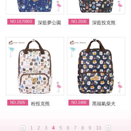
NO.U170903
NO.2506
深藍夢公園
深藍投克熊
NO.2505
NO.2488
粉投克熊
黑福氣柴犬
1
2
3
4
5
6
7
8
9
10