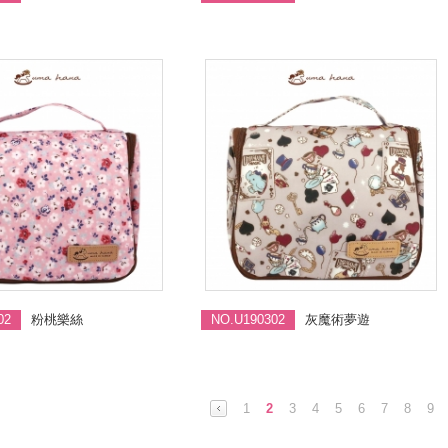
02
粉桃樂絲
NO.U190302
灰魔術夢遊
1
2
3
4
5
6
7
8
9