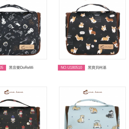
05
黑音樂DoReMi
NO.U180510
黑寶貝柯基