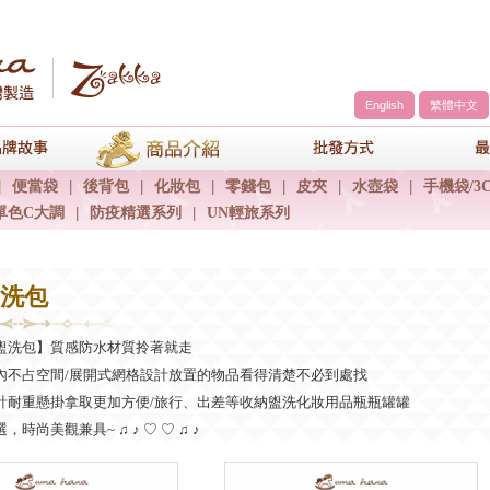
English
繁體中文
a
品牌故事
商品介紹
包包批發方
|
便當袋
|
後背包
|
化妝包
|
零錢包
|
皮夾
|
水壺袋
|
手機袋/3
單色C大調
|
防疫精選系列
|
UN輕旅系列
盥洗包
盥洗包】質感防水材質拎著就走
內不占空間/展開式網格設計放置的物品看得清楚不必到處找
計耐重懸掛拿取更加方便/旅行、出差等收納盥洗化妝用品瓶瓶罐罐
時尚美觀兼具~ ♫ ♪ ♡ ♡ ♫ ♪