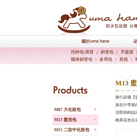
關於uma han
托特包/肩背
|
斜背包
|
手提袋
隨身斜背包
|
多用包
|
其他
|
M13 
Products
旅行必備【
放在行李箱
M07 大化妝包
頂部掛鉤設
M13 盥洗包
精美花色任選，
M15 二拉中化妝包