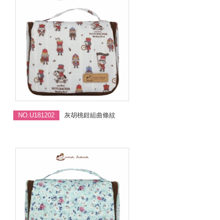
NO.U181202
灰胡桃鉗組曲條紋