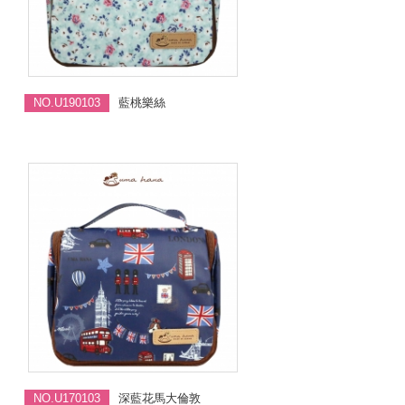
NO.U190103
藍桃樂絲
NO.U170103
深藍花馬大倫敦