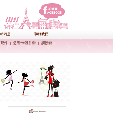
facebook
式
最新消息
聯絡我們
C配件
|
悠遊卡/證件套
|
護照套
|