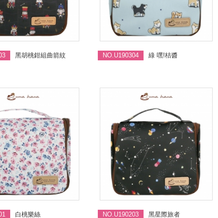
03
黑胡桃鉗組曲箭紋
NO.U190304
綠 嘿!桔醬
01
白桃樂絲
NO.U190203
黑星際旅者