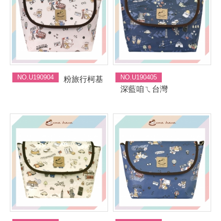
NO.U190904
NO.U190405
粉旅行柯基
深藍咱ㄟ台灣