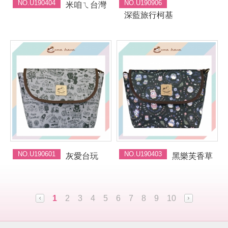
NO.U190404
NO.U190906
米咱ㄟ台灣
深藍旅行柯基
NO.U190601
NO.U190403
灰愛台玩
黑樂芙香草
1
2
3
4
5
6
7
8
9
10