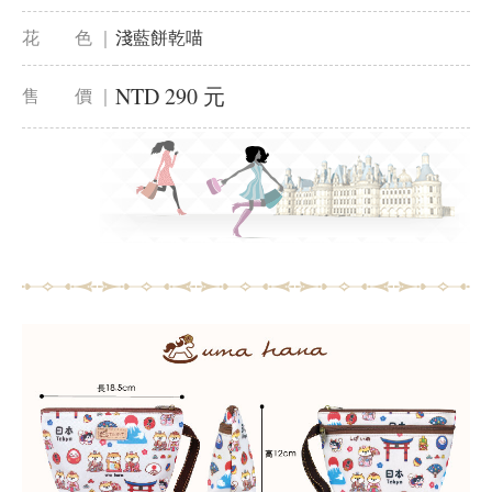
花 色 ｜
淺藍餅乾喵
NTD 290 元
售 價 ｜