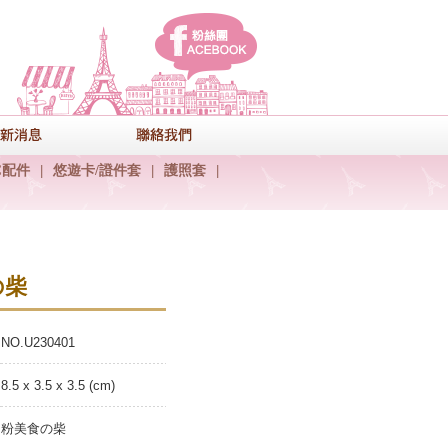
facebook
式
最新消息
聯絡我們
C配件
|
悠遊卡/證件套
|
護照套
|
の柴
NO.U230401
8.5 x 3.5 x 3.5 (cm)
粉美食の柴