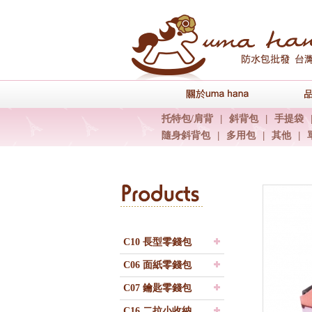
關於uma han
托特包/肩背
|
斜背包
|
手提袋
隨身斜背包
|
多用包
|
其他
|
C10 長型零錢包
C06 面紙零錢包
C07 鑰匙零錢包
C16 二拉小收納