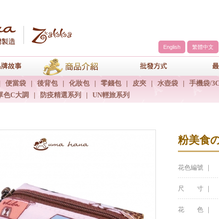
English
繁體中文
a
品牌故事
商品介紹
包包批發方
|
便當袋
|
後背包
|
化妝包
|
零錢包
|
皮夾
|
水壺袋
|
手機袋/3
單色C大調
|
防疫精選系列
|
UN輕旅系列
粉美食
花色編號 ｜
尺 寸 ｜
花 色 ｜